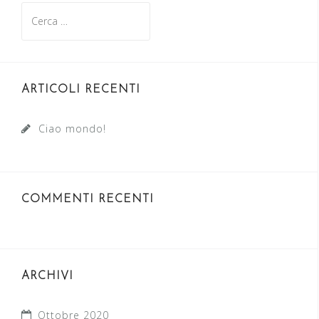
R
i
c
e
r
ARTICOLI RECENTI
c
a
Ciao mondo!
p
e
r
:
COMMENTI RECENTI
ARCHIVI
Ottobre 2020