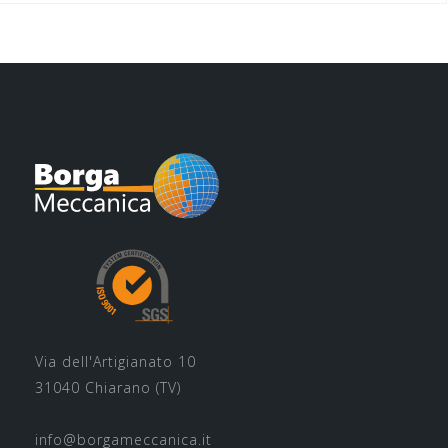
Via dell'Artigianato 10
31040 Chiarano (TV)
info@borgameccanica.it